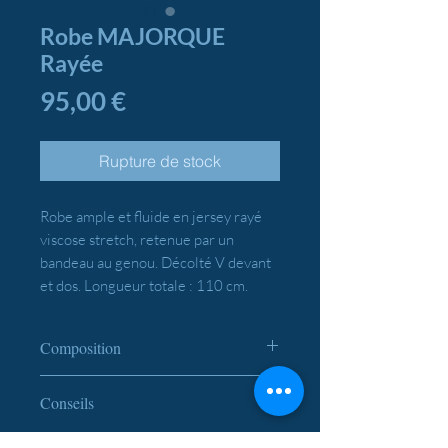
Robe MAJORQUE
Rayée
Prix
95,00 €
Rupture de stock
Robe ample et fluide en jersey rayé
viscose stretch, retenue par un
bandeau au genou. Décolté V devant
et dos. Longueur totale : 110 cm.
Composition
97% Viscose ; 3% Elasthanne
Conseils
Lavage en machine à 30°.