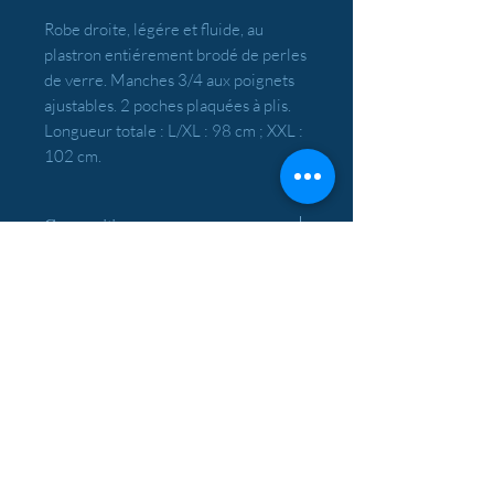
Robe droite, légére et fluide, au
plastron entiérement brodé de perles
de verre. Manches 3/4 aux poignets
ajustables. 2 poches plaquées à plis.
Longueur totale : L/XL : 98 cm ; XXL :
102 cm.
Composition
90% Viscose ; 10% Soie.
Conseils
Lavage en machine à 30°.