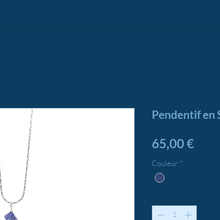
Pendentif en S
Prix
65,00 €
Couleur
*
Quantité
*