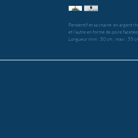
Pendentif et sa chaine en argent rho
et l'autre en forme de poire facetée
Longueur mini : 50 cm ; maxi : 55 c