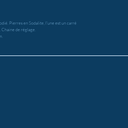
dié. Pierres en Sodalite, l'une est un carré
. Chaine de réglage.
m.