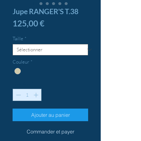
Jupe RANGER'S T.38
Prix
125,00 €
Taille
*
Couleur
*
Quantité
*
Ajouter au panier
Commander et payer