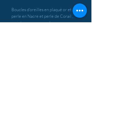
Boucles d'oreilles en plaqué or et
perle en Nacre et perle de Corail ,
maintenues par une dormeuse en
plaqué or sans nickel.
© 2018 ABY GARDNER. Créé avec
W
ix.com