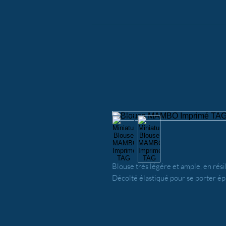
Blouse très légére et ample, en rés
Décolté élastiqué pour se porter épa