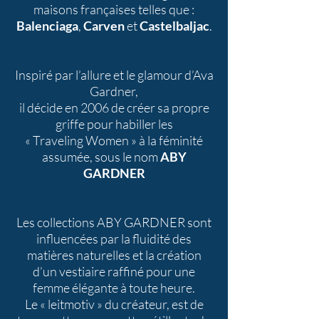
maisons françaises telles que :
Balenciaga
,
Carven
et
Castelbaljac
.
Inspiré par l’allure et le glamour d’Ava
Gardner,
il décide en 2006 de créer sa propre
griffe pour habiller les
« Traveling Women » à la féminité
assumée, sous le nom
ABY
GARDNER
Les collections ABY GARDNER sont
influencées par la fluidité des
matières naturelles et la création
d’un vestiaire raffiné pour une
femme élégante à toute heure.
Le « leitmotiv » du créateur, est de